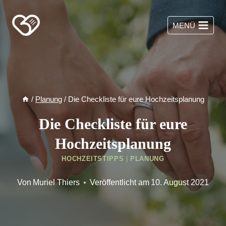
Zum
Inhalt
MENÜ
springen
/
Planung
/
Die Checkliste für eure Hochzeitsplanung
Die Checkliste für eure
Hochzeitsplanung
HOCHZEITSTIPPS
|
PLANUNG
Von
Muriel Thiers
Veröffentlicht am
10. August 2021